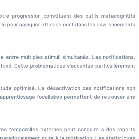
 votre progression constituent des outils métacognitifs
lle pour naviguer efficacement dans les environnements
entre multiples stimuli simultanés. Les notifications,
ofond. Cette problématique s’accentue particulièrement
étude optimisé. La désactivation des notifications non
 d’apprentissage focalisées permettent de retrouver une
tes temporelles externes peut conduire à des reports
t paradoxalement nuire à la motivation. Les statistiques