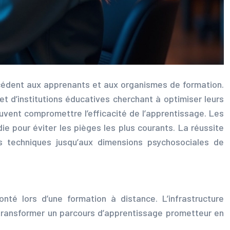
écédent aux apprenants et aux organismes de formation.
et d’institutions éducatives cherchant à optimiser leurs
uvent compromettre l’efficacité de l’apprentissage. Les
 pour éviter les pièges les plus courants. La réussite
s techniques jusqu’aux dimensions psychosociales de
té lors d’une formation à distance. L’infrastructure
transformer un parcours d’apprentissage prometteur en