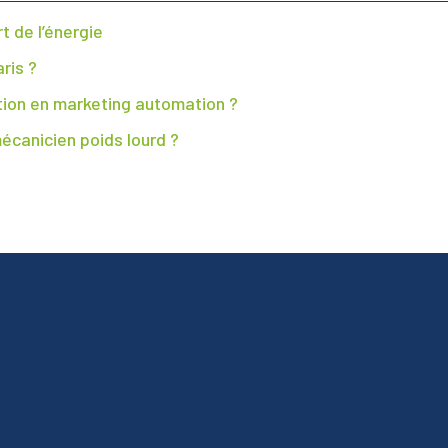
 de l’énergie
ris ?
ation en marketing automation ?
écanicien poids lourd ?